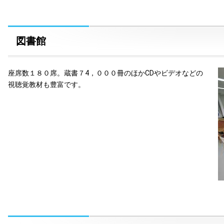
図書館
座席数１８０席。蔵書７4，０００冊のほかCDやビデオなどの
視聴覚教材も豊富です。